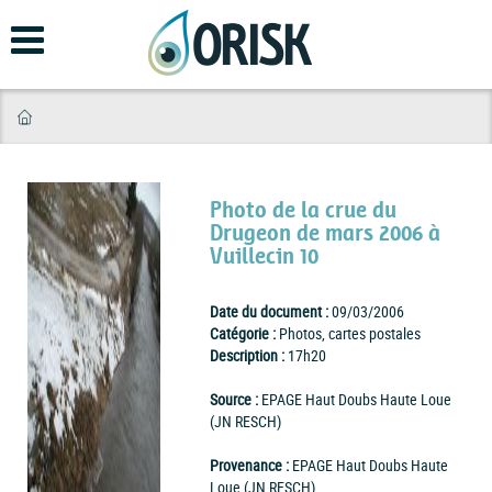
Aller
au
contenu
principal
Photo de la crue du
Drugeon de mars 2006 à
Vuillecin 10
Date du document :
09/03/2006
Catégorie :
Photos, cartes postales
Description :
17h20
Source :
EPAGE Haut Doubs Haute Loue
(JN RESCH)
Provenance :
EPAGE Haut Doubs Haute
Loue (JN RESCH)