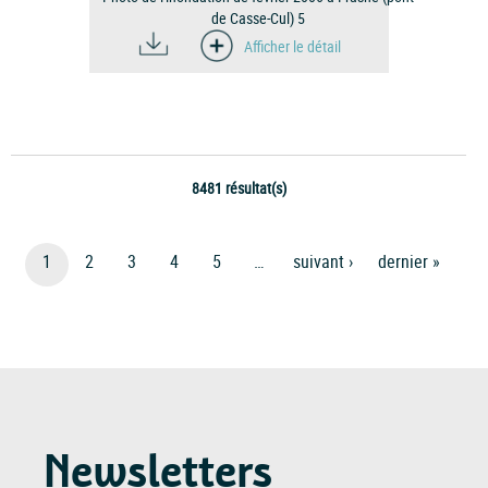
de Casse-Cul) 5
Afficher le détail
8481 résultat(s)
Pagination
Page
1
Page
2
Page
3
Page
4
Page
5
…
Page
Suivant ›
Dernière
Dernier »
courante
Suivante
Page
Newsletters