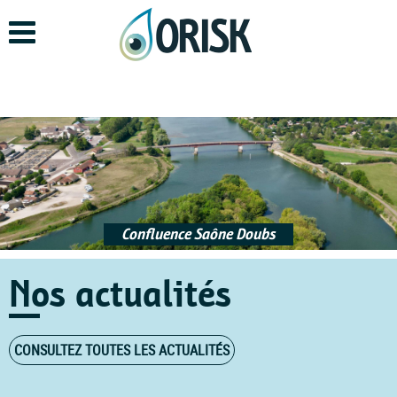
Aller
au
contenu
principal
Confluence Saône Doubs
Nos actualités
CONSULTEZ TOUTES LES ACTUALITÉS